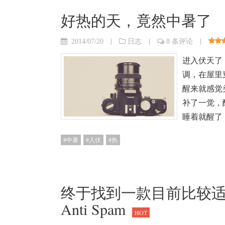
好热的天，竟然中暑了
|
|
|
2014/07/20
日志
8 条评论
进入伏天了
调，在屋里
醒来就感觉
补了一觉，
睡着就醒了
中暑
入伏
热
终于找到一款目前比较适
Anti Spam
HOT