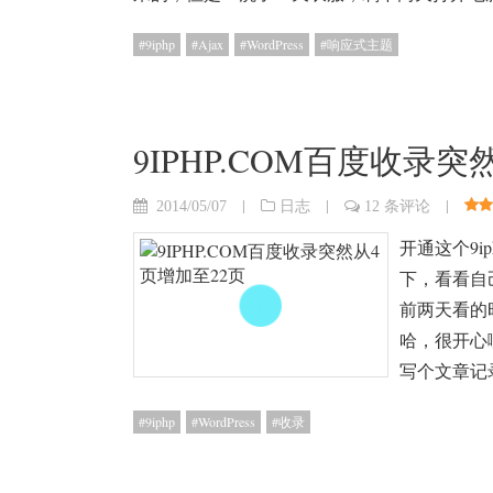
9iphp
Ajax
WordPress
响应式主题
9IPHP.COM百度收录
|
|
|
2014/05/07
日志
12 条评论
开通这个9iph
下，看看自
前两天看的时
哈，很开心
写个文章记
9iphp
WordPress
收录