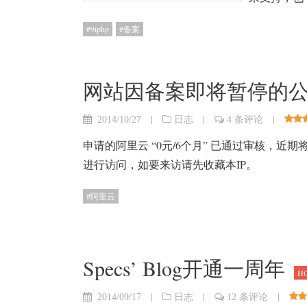
9iphp
备案
网站因备案即将暂停的
|
|
|
2014/10/27
日志
4 条评论
申请的阿里云 “0元/6个月” 已通过审核，近期将关
进行访问，如要来访请先收藏本IP。
阿里云
Specs’ Blog开通一周年
H
|
|
|
2014/09/17
日志
12 条评论