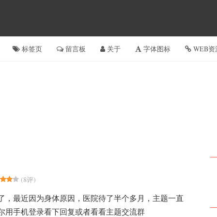
标签页
留言板
关于
字体图标
WEB资
(
8评
)
了，最近因为身体原因，医院待了半个多月，主题一直
尔用手机登录看下回复或者看看主题交流群