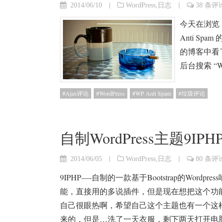
|
|
2014/06/10
WordPress
,
日志
38 条评
今天在浏览
Anti S
的博客中看
后台搜索 “W
Ajax评论
WordPress
WP Anti Spam
垃圾评论
自制WordPress主题9I
|
|
2014/06/05
WordPress
,
日志
80 条评
9IPHP—-自制的一款基于Bootstrap的Wo
能，直接用的多说插件，但是现在想把这个功能
自己很眼热啊，希望自己这个主题也有一个这
来的，但是…洗了一天衣服，剩下两天打开电