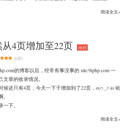
阅读全文»
突然从4页增加至22页
HOT
(
6评
)
p.com的博客以后，经常有事没事的 site:9iphp.com 一
己文章的收录情况。
候还只有4页，今天一下子增加到了22页，o(∩_∩)o 哈
啊。
录一下。
阅读全文»