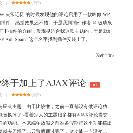
|
(
7评
)
论
 @ 灰常记忆 的时候发现他的评论启用了一款叫做 WP
pam 的插件，感觉效果还不错，于是我到插件作者 @ 玻璃泉
了下插件的介绍，发现挺适合我这款主题的，于是就到
P Anti Spam” 这个名字找到插件安装上了。
阅读全文»
PHP终于加上了AJAX评论
HOT
|
(
8评
)
论
rdpress响应式主题，由于比较懒，之前一直都没有做评论功
替换掉了~看着别人的主题很多都有AJAX评论提交，
样的功能。本来端午放假之前准备假期把这个功能搞出
脑就去刀塔了…导致假期过完了，这功能一点没变…