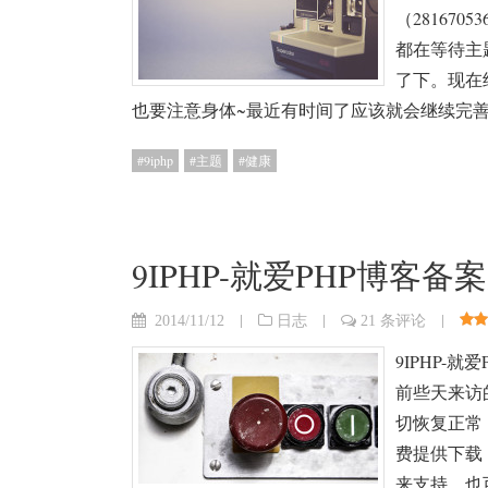
（28167
都在等待主
了下。现在
也要注意身体~最近有时间了应该就会继续完
9iphp
主题
健康
9IPHP-就爱PHP博
|
|
|
2014/11/12
日志
21 条评论
9IPHP-
前些天来访
切恢复正常！下
费提供下载
来支持，也