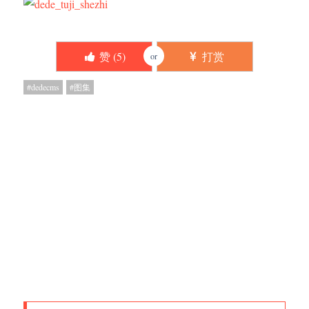
赞 (
5
)
打赏
or
dedecms
图集