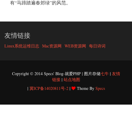
有“马蹄踏遍春郊绿”的风范。
友情链接
Linux系统运维日志
Mac资源网
WEB资源网
每日诗词
Copyright © 2014 Specs' Blog-就爱PHP | 图片存储
七牛
|
友情
链接
|
站点地图
|
冀ICP备14020811号-2
|
Theme By
Specs