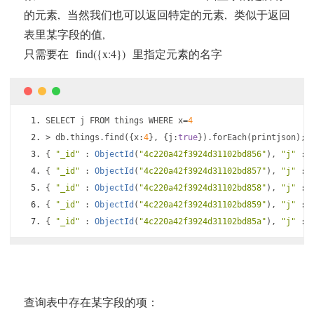
的元素, 当然我们也可以返回特定的元素, 类似于返回
表里某字段的值,
只需要在 find({x:4}) 里指定元素的名字
SELECT j FROM things WHERE x
=
4
>
 db
.
things
.
find
({
x
:
4
},
{
j
:
true
}).
forEach
(
printjson
);
{
"_id"
:
ObjectId
(
"4c220a42f3924d31102bd856"
),
"j"
:
{
"_id"
:
ObjectId
(
"4c220a42f3924d31102bd857"
),
"j"
:
{
"_id"
:
ObjectId
(
"4c220a42f3924d31102bd858"
),
"j"
:
{
"_id"
:
ObjectId
(
"4c220a42f3924d31102bd859"
),
"j"
:
{
"_id"
:
ObjectId
(
"4c220a42f3924d31102bd85a"
),
"j"
:
查询表中存在某字段的项：