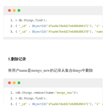
>
 db
.
things
.
find
();
{
"_id"
:
ObjectId
(
"4faa9e7dedd27e6d86d86371"
),
"x"
:
{
"_id"
:
ObjectId
(
"4faa9e7bedd27e6d86d86370"
),
"name"
5.删除记录
将用户name是mongo_new的记录从集合things中删除
>
db
.
things
.
remove
({
name
:
"mongo_new"
});
>
 db
.
things
.
find
();
{
"_id"
:
ObjectId
(
"4faa9e7dedd27e6d86d86371"
),
"x"
: