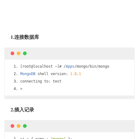
1.连接数据库
[
root@localhost 
~]#
/
Apps
/
mongo
/
bin
/
mongo
MongoDB
 shell version
:
1.8
.
1
connecting to
:
 test 
>
2.插入记录