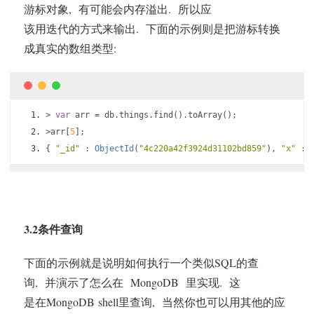
游标对象, 有可能会内存溢出. 所以应
该用迭代的方式来输出. 下面的示例则是把游标转换
成真实的数组类型:
>
var
 arr 
=
 db
.
things
.
find
().
toArray
();
>
arr
[
5
];
{
"_id"
:
ObjectId
(
"4c220a42f3924d31102bd859"
),
"x"
:
3.2条件查询
下面的示例就是说明如何执行一个类似SQL的查
询, 并演示了怎么在 MongoDB 里实现. 这
是在MongoDB shell里查询, 当然你也可以用其他的应