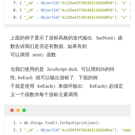
{
"_id"
:
ObjectId
(
"4c220a42f3924d31102bd858"
),
"x"
:
{
"_id"
:
ObjectId
(
"4c220a42f3924d31102bd859"
),
"x"
:
{
"_id"
:
ObjectId
(
"4c220a42f3924d31102bd85a"
),
"x"
:
上面的例子显示了游标风格的迭代输出. hasNext() 函
数告诉我们是否还有数据, 如果有则
可以调用 next() 函数.
当我们使用的是 JavaScript shell, 可以用到JS的特
性, forEach 就可以输出游标了. 下面的例
子就是使用 forEach() 来循环输出: forEach() 必须定
义一个函数供每个游标元素调用.
>
 db
.
things
.
find
().
forEach
(
printjson
);
{
"_id"
:
ObjectId
(
"4c2209f9f3924d31102bd84a"
),
"name"