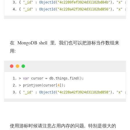
{
"_id"
:
ObjectId
(
"4c2209fef3924d31102bd84b"
),
"x"
:
{
"_id"
:
ObjectId
(
"4c220a42f3924d31102bd856"
),
"x"
:
在 MongoDB shell 里, 我们也可以把游标当作数组来
用:
>
var
 cursor 
=
 db
.
things
.
find
();
>
 printjson
(
cursor
[
4
]);
{
"_id"
:
ObjectId
(
"4c220a42f3924d31102bd858"
),
"x"
:
使用游标时候请注意占用内存的问题, 特别是很大的