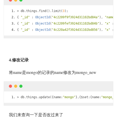
>
 db
.
things
.
find
().
limit
(
3
);
{
"_id"
:
ObjectId
(
"4c2209f9f3924d31102bd84a"
),
"name"
{
"_id"
:
ObjectId
(
"4c2209fef3924d31102bd84b"
),
"x"
:
{
"_id"
:
ObjectId
(
"4c220a42f3924d31102bd856"
),
"x"
:
4.修改记录
将name是mongo的记录的name修改为mongo_new
>
 db
.
things
.
update
({
name
:
"mongo"
},{
$set
:{
name
:
"mongo_n
我们来查询一下是否改过来了