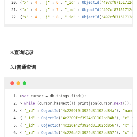
{
"x"
:
4
,
"j"
:
6
,
"_id"
:
ObjectId
(
"497cf87151712cf
{
"x"
:
4
,
"j"
:
7
,
"_id"
:
ObjectId
(
"497cf87151712cf
{
"x"
:
4
,
"j"
:
8
,
"_id"
:
ObjectId
(
"497cf87151712cf
3.查询记录
3.1普通查询
>
var
 cursor 
=
 db
.
things
.
find
();
>
while
(
cursor
.
hasNext
())
 printjson
(
cursor
.
next
());
{
"_id"
:
ObjectId
(
"4c2209f9f3924d31102bd84a"
),
"name"
{
"_id"
:
ObjectId
(
"4c2209fef3924d31102bd84b"
),
"x"
:
{
"_id"
:
ObjectId
(
"4c220a42f3924d31102bd856"
),
"x"
:
{
"_id"
:
ObjectId
(
"4c220a42f3924d31102bd857"
),
"x"
: