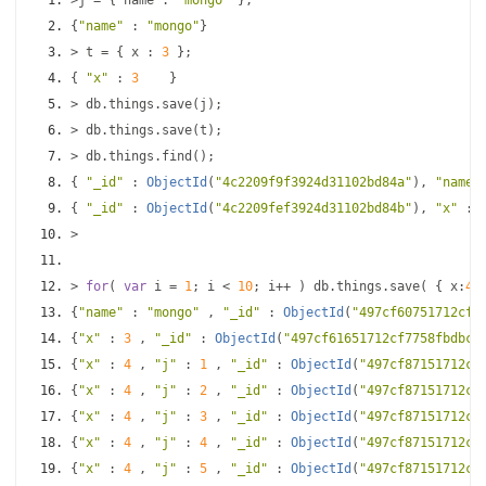
>
j 
=
{
 name 
:
"mongo"
};
{
"name"
:
"mongo"
}
>
 t 
=
{
 x 
:
3
};
{
"x"
:
3
}
>
 db
.
things
.
save
(
j
);
>
 db
.
things
.
save
(
t
);
>
 db
.
things
.
find
();
{
"_id"
:
ObjectId
(
"4c2209f9f3924d31102bd84a"
),
"name"
{
"_id"
:
ObjectId
(
"4c2209fef3924d31102bd84b"
),
"x"
:
>
>
for
(
var
 i 
=
1
;
 i 
<
10
;
 i
++
)
 db
.
things
.
save
(
{
 x
:
4
,
{
"name"
:
"mongo"
,
"_id"
:
ObjectId
(
"497cf60751712cf7
{
"x"
:
3
,
"_id"
:
ObjectId
(
"497cf61651712cf7758fbdbc"
{
"x"
:
4
,
"j"
:
1
,
"_id"
:
ObjectId
(
"497cf87151712cf
{
"x"
:
4
,
"j"
:
2
,
"_id"
:
ObjectId
(
"497cf87151712cf
{
"x"
:
4
,
"j"
:
3
,
"_id"
:
ObjectId
(
"497cf87151712cf
{
"x"
:
4
,
"j"
:
4
,
"_id"
:
ObjectId
(
"497cf87151712cf
{
"x"
:
4
,
"j"
:
5
,
"_id"
:
ObjectId
(
"497cf87151712cf