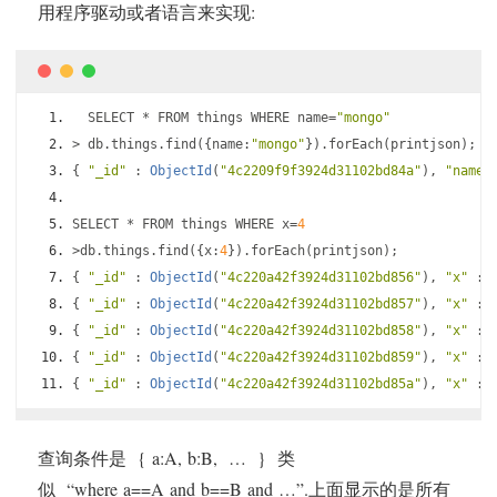
用程序驱动或者语言来实现:
  SELECT 
*
 FROM things WHERE name
=
"mongo"
>
 db
.
things
.
find
({
name
:
"mongo"
}).
forEach
(
printjson
);
{
"_id"
:
ObjectId
(
"4c2209f9f3924d31102bd84a"
),
"name"
SELECT 
*
 FROM things WHERE x
=
4
>
db
.
things
.
find
({
x
:
4
}).
forEach
(
printjson
);
{
"_id"
:
ObjectId
(
"4c220a42f3924d31102bd856"
),
"x"
:
{
"_id"
:
ObjectId
(
"4c220a42f3924d31102bd857"
),
"x"
:
{
"_id"
:
ObjectId
(
"4c220a42f3924d31102bd858"
),
"x"
:
{
"_id"
:
ObjectId
(
"4c220a42f3924d31102bd859"
),
"x"
:
{
"_id"
:
ObjectId
(
"4c220a42f3924d31102bd85a"
),
"x"
:
查询条件是 { a:A, b:B, … } 类
似 “where a==A and b==B and …”.上面显示的是所有