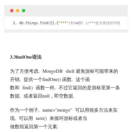
db
.
things
.
find
({},{
"***"
:
true
})
//***处为查找的字段
3.3findOne语法
为了方便考虑, MongoDB shell 避免游标可能带来的
开销, 提供一个findOne() 函数. 这个函
数和 find() 函数一样, 不过它返回的是游标里第一条
数据, 或者返回null，即空数据.
作为一个例子, name=”mongo” 可以用很多方法来实
现, 可以用 next() 来循环游标或者当
做数组返回第一个元素.