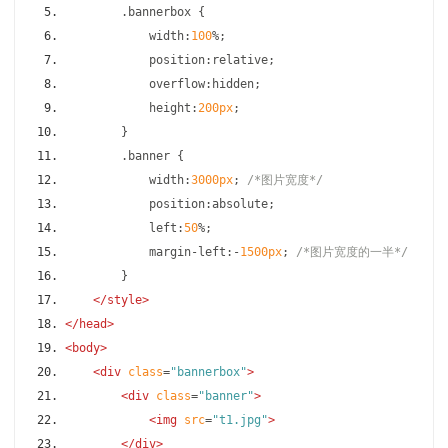
.
bannerbox 
{
            width
:
100
%;
            position
:
relative
;
            overflow
:
hidden
;
            height
:
200px
;
}
.
banner 
{
            width
:
3000px
;
/*图片宽度*/
            position
:
absolute
;
            left
:
50
%;
            margin
-
left
:-
1500px
;
/*图片宽度的一半*/
}
</style>
</head>
<body>
<div
class
=
"bannerbox"
>
<div
class
=
"banner"
>
<img
src
=
"t1.jpg"
>
</div>