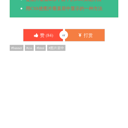
用CSS使图片垂直居中显示的一种方法
赞 (
84
)
打赏
or
banner
css
html
图片居中