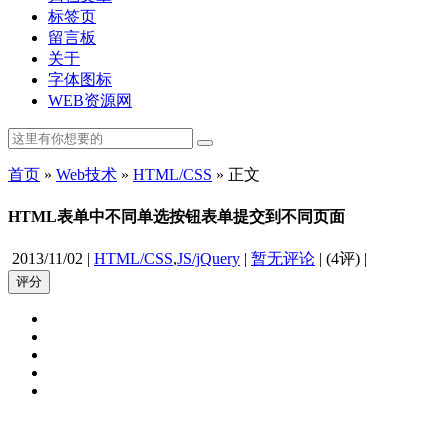
标签页
留言板
关于
字体图标
WEB资源网
首页
»
Web技术
»
HTML/CSS
» 正文
HTML表单中不同单选按钮表单提交到不同页面
2013/11/02
|
HTML/CSS
,
JS/jQuery
|
暂无评论
|
(
4评
)
|
评分