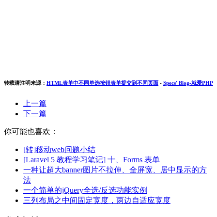
转载请注明来源：
HTML表单中不同单选按钮表单提交到不同页面
-
Specs' Blog-就爱PHP
上一篇
下一篇
你可能也喜欢：
[转]移动web问题小结
[Laravel 5 教程学习笔记] 十、Forms 表单
一种让超大banner图片不拉伸、全屏宽、居中显示的方
法
一个简单的jQuery全选/反选功能实例
三列布局之中间固定宽度，两边自适应宽度