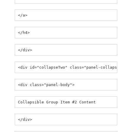
</a>
</h4>
</div>
<div id="collapseTwo" class="panel-collapse coll
<div class="panel-body">
Collapsible Group Item #2 Content
</div>