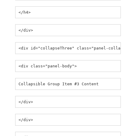
</h4>
</div>
<div id="collapseThree" class="panel-collapse co
<div class="panel-body">
Collapsible Group Item #3 Content
</div>
</div>