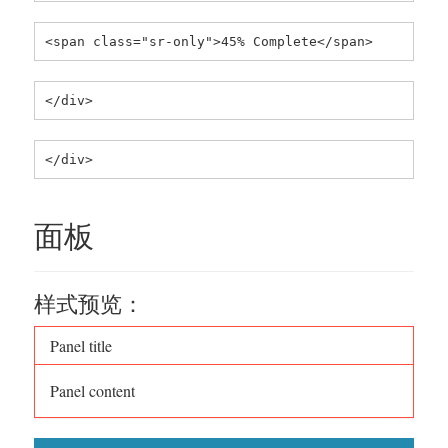
<span class="sr-only">45% Complete</span>
</div>
</div>
面板
样式预览：
Panel title
Panel content