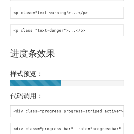
<p class="text-warning">...</p>
<p class="text-danger">...</p>
进度条效果
样式预览：
45%
Complete
代码调用：
<div class="progress progress-striped active">
<div class="progress-bar"  role="progressbar" aria