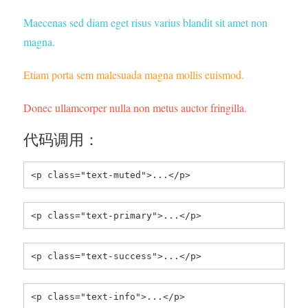
Maecenas sed diam eget risus varius blandit sit amet non
magna.
Etiam porta sem malesuada magna mollis euismod.
Donec ullamcorper nulla non metus auctor fringilla.
代码调用：
<p class="text-muted">...</p>
<p class="text-primary">...</p>
<p class="text-success">...</p>
<p class="text-info">...</p>