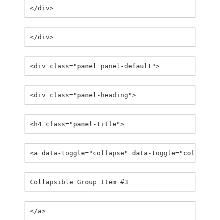
</div>
</div>
<div class="panel panel-default">
<div class="panel-heading">
<h4 class="panel-title">
<a data-toggle="collapse" data-toggle="collapse"
Collapsible Group Item #3
</a>