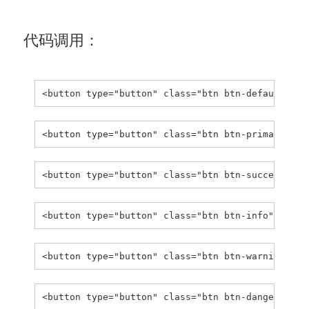
代码调用：
<button type="button" class="btn btn-default">默
<button type="button" class="btn btn-primary">主
<button type="button" class="btn btn-success">成
<button type="button" class="btn btn-info">信息</
<button type="button" class="btn btn-warning">警
<button type="button" class="btn btn-danger">危险