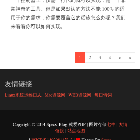
常神奇的工具。但是如果默认的方法不能 100% 的适
用于你的需求，你需要覆盖它的话该怎么办呢？我们
来看看你可以如何实现。
1
2
3
4
>
»
友情链接
Linux系统运维日志
Mac资源网
WEB资源网
每日诗词
Copyright © 2014 Specs' Blog-就爱PHP | 图片存储
七牛
|
友情
链接
|
站点地图
|
冀ICP备14020811号-2
|
Theme By
Specs