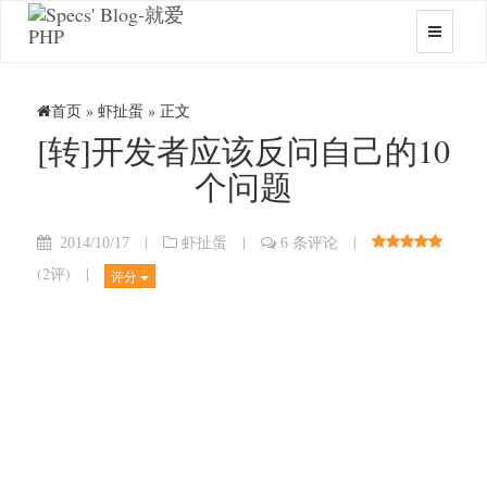
首页
»
虾扯蛋
» 正文
[转]开发者应该反问自己的10
个问题
|
|
|
2014/10/17
虾扯蛋
6 条评论
(
2评
)
|
评分