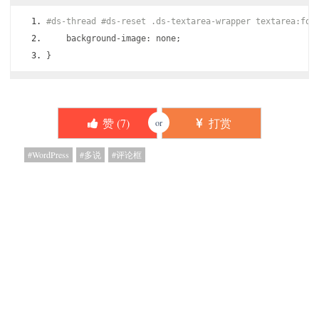
#ds-thread #ds-reset .ds-textarea-wrapper textarea:foc
    background
-
image
:
 none
;
}
赞 (
7
)
打赏
or
WordPress
多说
评论框