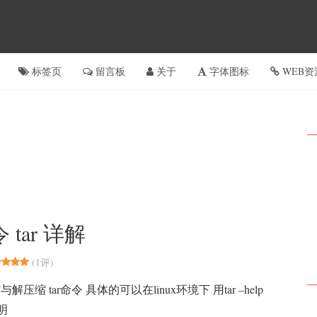
标签页
留言板
关于
字体图标
WEB资
tar 详解
(
1评
)
与解压缩 tar命令 具体的可以在linux环境下 用tar –help
明