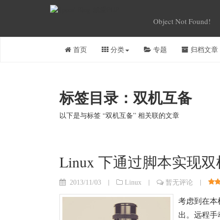
Object Not Found!
首页
分类
专题
归档文章
标签目录：双机互备
以下是与标签 “双机互备” 相关联的文章
Linux 下通过脚本实现
|
|
|
2013/11/03
Linux
暂无评论
考虑到在本
出。远程手