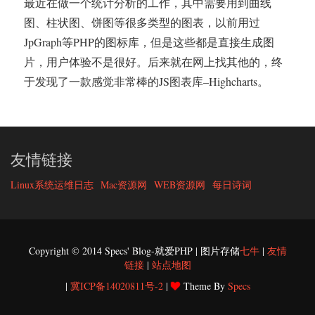
最近在做一个统计分析的工作，其中需要用到曲线
图、柱状图、饼图等很多类型的图表，以前用过
JpGraph等PHP的图标库，但是这些都是直接生成图
片，用户体验不是很好。后来就在网上找其他的，终
于发现了一款感觉非常棒的JS图表库–Highcharts。
友情链接
Linux系统运维日志
Mac资源网
WEB资源网
每日诗词
Copyright © 2014 Specs' Blog-就爱PHP | 图片存储
七牛
|
友情
链接
|
站点地图
|
冀ICP备14020811号-2
|
Theme By
Specs