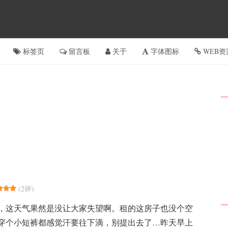
标签页
留言板
关于
字体图标
WEB资
(
2评
)
，这天气果然是没让大家失望啊。租的这房子也没个空
穿个小短裤都感觉汗要往下滴，别提出去了…昨天早上