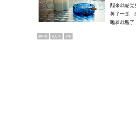
醒来就感觉
补了一觉，
睡着就醒了
中暑
入伏
热