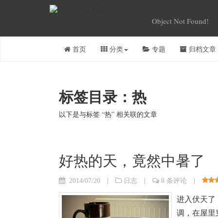
Object Not Found!
首页
分类
专题
归档文章
标签目录：热
以下是与标签 “热” 相关联的文章
好热的天，竟然中暑了
|
|
|
2014/07/20
日志
8 条评论
进入伏天了
调，在屋里