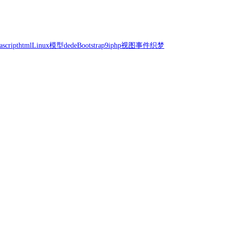
ascript
html
Linux
模型
dede
Bootstrap
9iphp
视图
事件
织梦