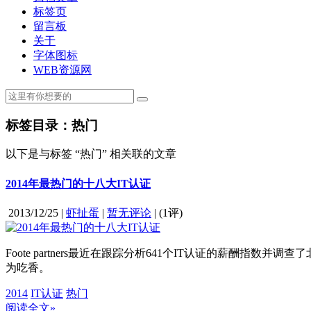
标签页
留言板
关于
字体图标
WEB资源网
标签目录：热门
以下是与标签 “热门” 相关联的文章
2014年最热门的十八大IT认证
2013/12/25
|
虾扯蛋
|
暂无评论
|
(
1评
)
Foote partners最近在跟踪分析641个IT认证的薪酬指
为吃香。
2014
IT认证
热门
阅读全文»