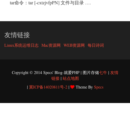
tar命令：tar [-cxtzjvfpPN] 文件与目录 ….
友情链接
Linux系统运维日志
Mac资源网
WEB资源网
每日诗词
Copyright © 2014 Specs' Blog-就爱PHP | 图片存储
七牛
|
友情
链接
|
站点地图
|
冀ICP备14020811号-2
|
Theme By
Specs