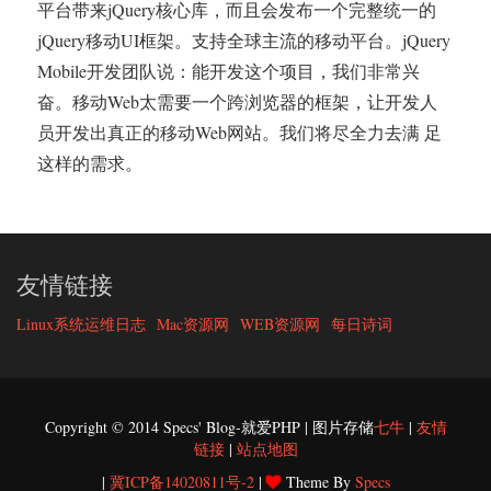
平台带来jQuery核心库，而且会发布一个完整统一的
jQuery移动UI框架。支持全球主流的移动平台。jQuery
Mobile开发团队说：能开发这个项目，我们非常兴
奋。移动Web太需要一个跨浏览器的框架，让开发人
员开发出真正的移动Web网站。我们将尽全力去满 足
这样的需求。
友情链接
Linux系统运维日志
Mac资源网
WEB资源网
每日诗词
Copyright © 2014 Specs' Blog-就爱PHP | 图片存储
七牛
|
友情
链接
|
站点地图
|
冀ICP备14020811号-2
|
Theme By
Specs