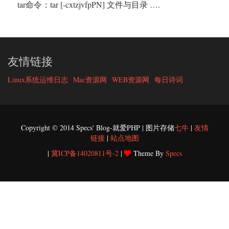
tar命令：tar [-cxtzjvfpPN] 文件与目录 ….
友情链接
Linux系统运维日志
Mac资源网
WEB资源网
每日诗词
Copyright © 2014 Specs' Blog-就爱PHP | 图片存储
七牛
|
友情
链接
|
站点地图
|
冀ICP备14020811号-2
|
Theme By
Specs