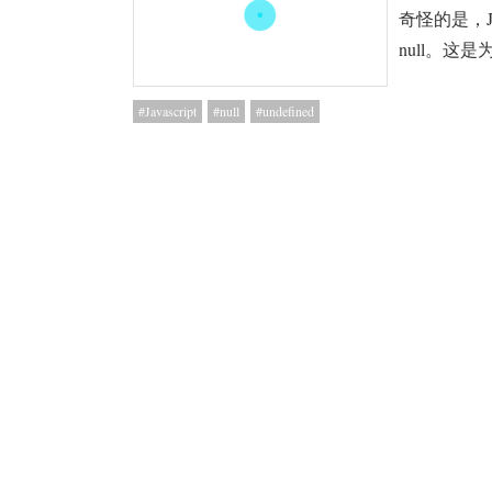
奇怪的是，Ja
null。这
Javascript
null
undefined