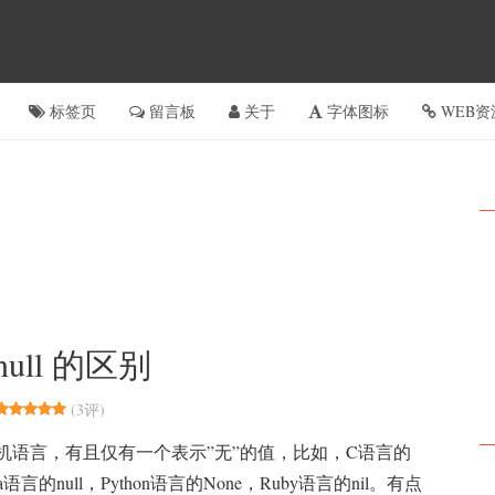
标签页
留言板
关于
字体图标
WEB资
与 null 的区别
(
3评
)
机语言，有且仅有一个表示”无”的值，比如，C语言的
a语言的null，Python语言的None，Ruby语言的nil。有点