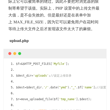
际上它可以被简单的绕过。因此不要把对浏览器的限
制寄希望于该值。实际上，PHP 设置中的上传文件最
大值，是不会失效的。但是最好还是在表单中加
上 MAX_FILE_SIZE，因为它可以避免用户在花时间
等待上传大文件之后才发现该文件太大了的麻烦。
upload.php
$f
=&
$HTTP_POST_FILES
[
'Myfile'
];
$dest_dir
=
'uploads'
;
//设定上传目录 
$dest
=
$dest_dir
.
'/'
.
date
(
"ymd"
).
"_"
.
$f
[
'name'
];
//设置
$r
=
move_uploaded_file
(
$f
[
'tmp_name'
],
$dest
);