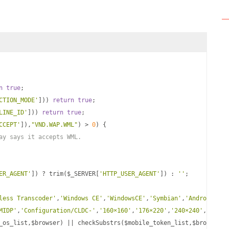
n
true
;
CTION_MODE'
]))
return
true
;
LINE_ID'
]))
return
true
;
CCEPT'
]),
"VND.WAP.WML"
)
>
0
)
{
ay says it accepts WML.
ER_AGENT'
])
?
 trim
(
$_SERVER
[
'HTTP_USER_AGENT'
])
:
''
;
less Transcoder'
,
'Windows CE'
,
'WindowsCE'
,
'Symbian'
,
'Android'
,
'a
MIDP'
,
'Configuration/CLDC-'
,
'160×160'
,
'176×220'
,
'240×240'
,
'240×3
_os_list
,
$browser
)
||
 checkSubstrs
(
$mobile_token_list
,
$browser
);