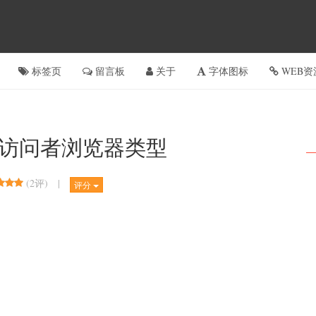
标签页
留言板
关于
字体图标
WEB资
站访问者浏览器类型
(
2评
)
|
评分