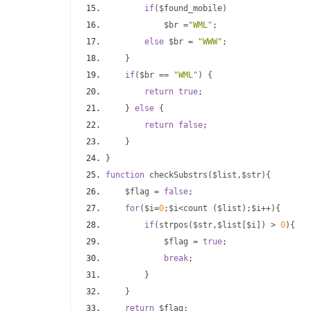
if
(
$found_mobile
)
            $br 
=
"WML"
;
else
 $br 
=
"WWW"
;
}
if
(
$br 
==
"WML"
)
{
return
true
;
}
else
{
return
false
;
}
}
function
 checkSubstrs
(
$list
,
$str
){
    $flag 
=
false
;
for
(
$i
=
0
;
$i
<
count 
(
$list
);
$i
++){
if
(
strpos
(
$str
,
$list
[
$i
])
>
0
){
            $flag 
=
true
;
break
;
}
}
return
 $flag
;