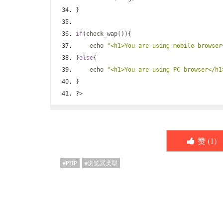
}
if
(
check_wap
()){
    echo 
"<h1>You are using mobile browser
}
else
{
    echo 
"<h1>You are using PC browser</h1
}
?>
赞 (
1
)
PHP
浏览器类型