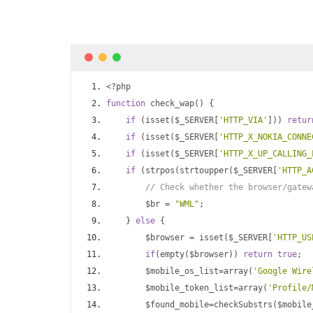
<?
php
function
 check_wap
()
{
if
(
isset
(
$_SERVER
[
'HTTP_VIA'
]))
retur
if
(
isset
(
$_SERVER
[
'HTTP_X_NOKIA_CONNE
if
(
isset
(
$_SERVER
[
'HTTP_X_UP_CALLING_
if
(
strpos
(
strtoupper
(
$_SERVER
[
'HTTP_A
// Check whether the browser/gatew
        $br 
=
"WML"
;
}
else
{
        $browser 
=
 isset
(
$_SERVER
[
'HTTP_US
if
(
empty
(
$browser
))
return
true
;
        $mobile_os_list
=
array
(
'Google Wire
        $mobile_token_list
=
array
(
'Profile/
        $found_mobile
=
checkSubstrs
(
$mobile