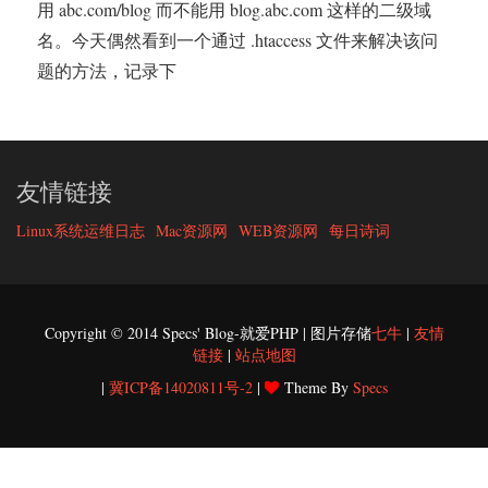
用 abc.com/blog 而不能用 blog.abc.com 这样的二级域
名。今天偶然看到一个通过 .htaccess 文件来解决该问
题的方法，记录下
友情链接
Linux系统运维日志
Mac资源网
WEB资源网
每日诗词
Copyright © 2014 Specs' Blog-就爱PHP | 图片存储
七牛
|
友情
链接
|
站点地图
|
冀ICP备14020811号-2
|
Theme By
Specs