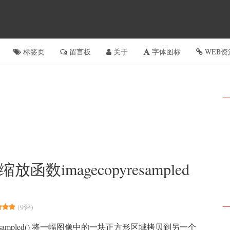
标签页
留言板
关于
字体图标
WEB资
数imagecopyresampled
(
9评
)
pyresampled() 将一幅图像中的一块正方形区域拷贝到另一个