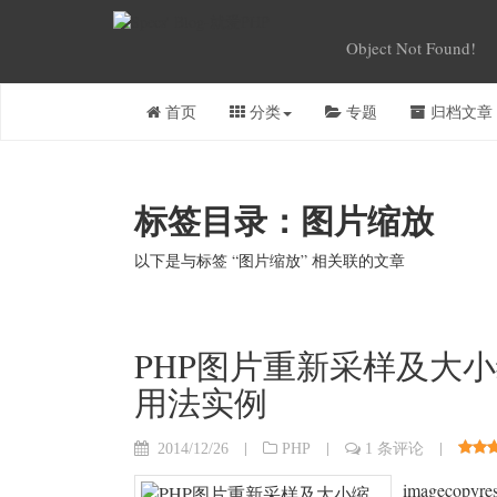
Object Not Found!
首页
分类
专题
归档文章
标签目录：图片缩放
以下是与标签 “图片缩放” 相关联的文章
PHP图片重新采样及大小缩放函
用法实例
|
|
|
2014/12/26
PHP
1 条评论
imageco