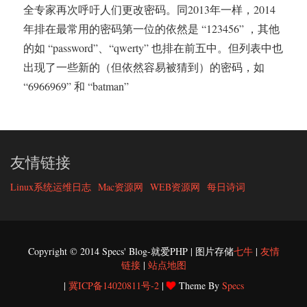
全专家再次呼吁人们更改密码。同2013年一样，2014
年排在最常用的密码第一位的依然是 “123456” ，其他
的如 “password”、“qwerty” 也排在前五中。但列表中也
出现了一些新的（但依然容易被猜到）的密码，如
“6966969” 和 “batman”
友情链接
Linux系统运维日志
Mac资源网
WEB资源网
每日诗词
Copyright © 2014 Specs' Blog-就爱PHP | 图片存储
七牛
|
友情
链接
|
站点地图
|
冀ICP备14020811号-2
|
Theme By
Specs