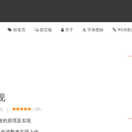
标签页
留言板
关于
字体图标
WEB资
现
|
(
2评
)
论
上传的原理及实现
的文件函数来实现上传