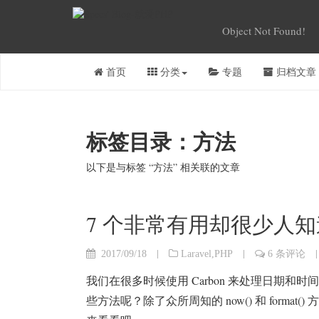
Object Not Found!
首页
分类
专题
归档文章
标签目录：方法
以下是与标签 “方法” 相关联的文章
7 个非常有用却很少人知道的
|
|
|
2017/09/18
Laravel
,
PHP
6 条评论
我们在很多时候使用 Carbon 来处理日期
些方法呢？除了众所周知的 now() 和 format