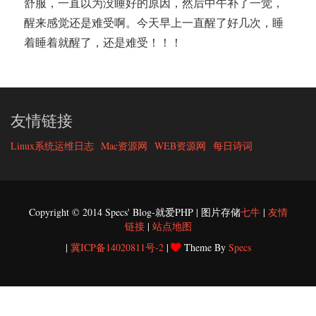
舒服，一直以为没睡好的原因，然后中午补了一觉，
醒来感觉还是难受啊。今天早上一直醒了好几次，睡
着睡着就醒了，还是难受！！！
友情链接
Linux系统运维日志
Mac资源网
WEB资源网
每日诗词
Copyright © 2014 Specs' Blog-就爱PHP | 图片存储
七牛
|
友情
链接
|
站点地图
|
冀ICP备14020811号-2
|
Theme By
Specs