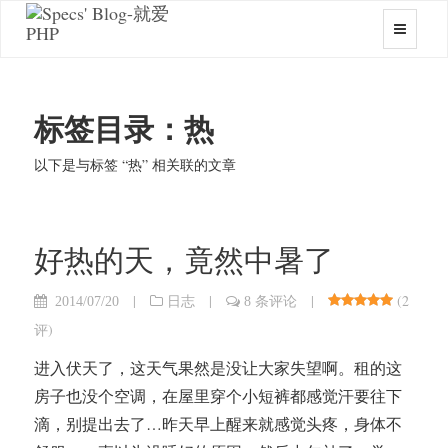
标签目录：热
以下是与标签 “热” 相关联的文章
好热的天，竟然中暑了
|
|
|
(
2
2014/07/20
日志
8 条评论
评
)
进入伏天了，这天气果然是没让大家失望啊。租的这
房子也没个空调，在屋里穿个小短裤都感觉汗要往下
滴，别提出去了…昨天早上醒来就感觉头疼，身体不