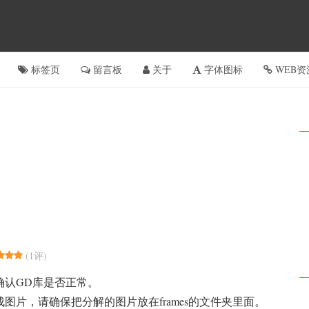
标签页
留言板
关于
字体图标
WEB资
(
1评
)
要确认GD库是否正常。
成图片，请确保把分解的图片放在frames的文件夹里面。