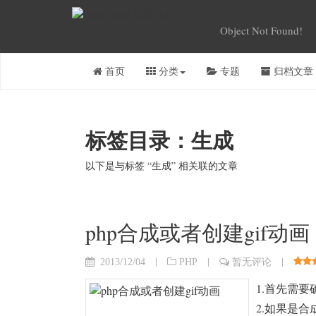
Object Not Found!
首页
分类
专题
归档文章
标签目录：生成
以下是与标签 “生成” 相关联的文章
php合成或者创建gif动画
|
|
|
2013/12/04
PHP
暂无评论
1.首先需
2.如果是合