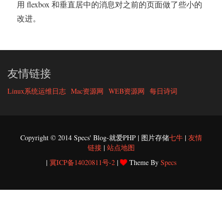
用 flexbox 和垂直居中的消息对之前的页面做了些小的
改进。
友情链接
Linux系统运维日志
Mac资源网
WEB资源网
每日诗词
Copyright © 2014 Specs' Blog-就爱PHP | 图片存储
七牛
|
友情
链接
|
站点地图
|
冀ICP备14020811号-2
|
Theme By
Specs