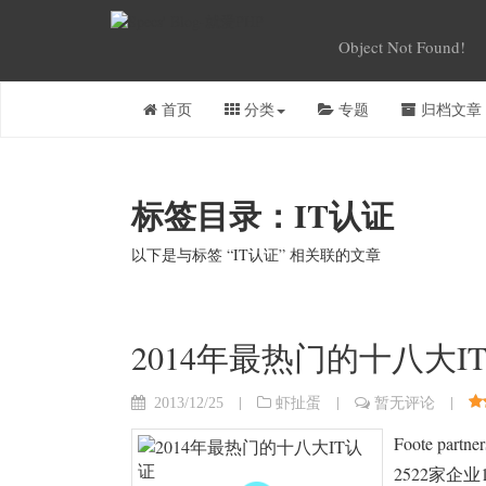
Object Not Found!
首页
分类
专题
归档文章
标签目录：IT认证
以下是与标签 “IT认证” 相关联的文章
2014年最热门的十八大I
|
|
|
2013/12/25
虾扯蛋
暂无评论
Foote p
2522家企