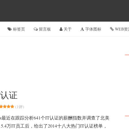
标签页
留言板
关于
字体图标
WEB资
T认证
(
1评
)
artners最近在跟踪分析641个IT认证的薪酬指数并调查了北美
业15.4万IT员工后，给出了2014十八大热门IT认证榜单，