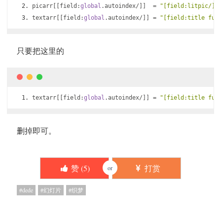
picarr
[[
field
:
global
.
autoindex
/]]
=
"[field:litpic/]"
textarr
[[
field
:
global
.
autoindex
/]]
=
"[field:title fun
只要把这里的
textarr
[[
field
:
global
.
autoindex
/]]
=
"[field:title fun
删掉即可。
赞 (
5
)
打赏
or
dede
幻灯片
织梦