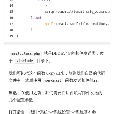
}
		$smtp
->
sendmail
(
$email
,
$cfg_webname
,
$c
}
else
{
@mail
(
$email
,
 $mailtitle
,
 $mailbody
,
 $
}
}
就是DEDE定义的邮件发送类，位
mail.class.php
于
目录下。
/include
我们可以把这个函数 Copy 出来，放到我们自己的代码
文件中，然后使用
函数发送邮件就行。
sendmail
当然，在使用之前，我们需要在后台填写邮件发送的
几个配置参数：
打开后台，找到 “系统”–“系统设置”–“系统基本参