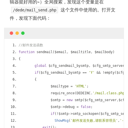
辑器挺好用的~）全局搜索，发现这个变量是在
这个文件中使用的。打开文
/dede/mail_send.php
件，发现下面代码：
//邮件发送函数
function
 sendmail
(
$email
,
 $mailtitle
,
 $mailbody
)
{
global
 $cfg_sendmail_bysmtp
,
 $cfg_smtp_server
,
if
(
$cfg_sendmail_bysmtp 
==
'Y'
&&
!
empty
(
$cfg_
{
		$mailtype 
=
'HTML'
;
		require_once
(
DEDEINC
.
'/mail.class.php'
		$smtp 
=
new
 smtp
(
$cfg_smtp_server
,
$cfg
		$smtp
->
debug 
=
false
;
if
(!
$smtp
->
smtp_sockopen
(
$cfg_smtp_ser
ShowMsg
(
'邮件发送失败,请联系管理员'
,
'-1'
exit
();