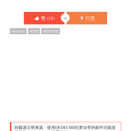
赞 (
19
)
打赏
or
dedecms
织梦
邮件发送
转载请注明来源：
使用DEDECMS织梦自带的邮件功能发