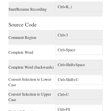
Ctrl+K, (
Start/Resume Recording
Source Code
Ctrl+3
Comment Region
Ctrl+Space
Complete Word
Ctrl+Shift+Space
Complete Word (backwards)
Convert Selection to Lower
Ctrl+Shift+U
Case
Convert Selection to Upper
Ctrl+U
Case
Ctrl+F8