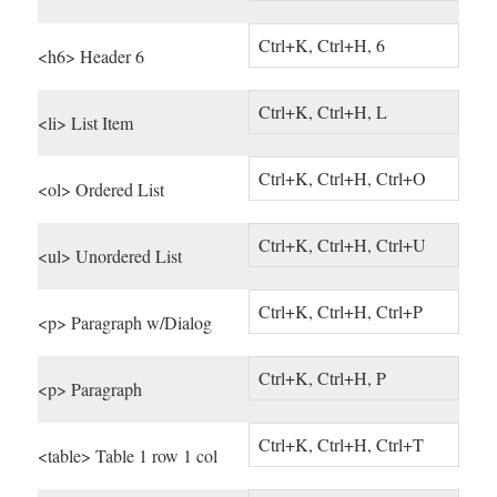
Ctrl+K, Ctrl+H, 6
<h6> Header 6
Ctrl+K, Ctrl+H, L
<li> List Item
Ctrl+K, Ctrl+H, Ctrl+O
<ol> Ordered List
Ctrl+K, Ctrl+H, Ctrl+U
<ul> Unordered List
Ctrl+K, Ctrl+H, Ctrl+P
<p> Paragraph w/Dialog
Ctrl+K, Ctrl+H, P
<p> Paragraph
Ctrl+K, Ctrl+H, Ctrl+T
<table> Table 1 row 1 col