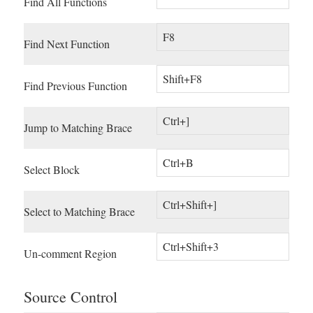
Find All Functions
F8
Find Next Function
Shift+F8
Find Previous Function
Ctrl+]
Jump to Matching Brace
Ctrl+B
Select Block
Ctrl+Shift+]
Select to Matching Brace
Ctrl+Shift+3
Un-comment Region
Source Control