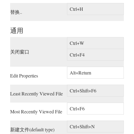
Ctrl+H
替换..
通用
Ctrl+W
关闭窗口
Ctrl+F4
Alt+Return
Edit Properties
Ctrl+Shift+F6
Least Recently Viewed File
Ctrl+F6
Most Recently Viewed File
Ctrl+Shift+N
新建文件(default type)