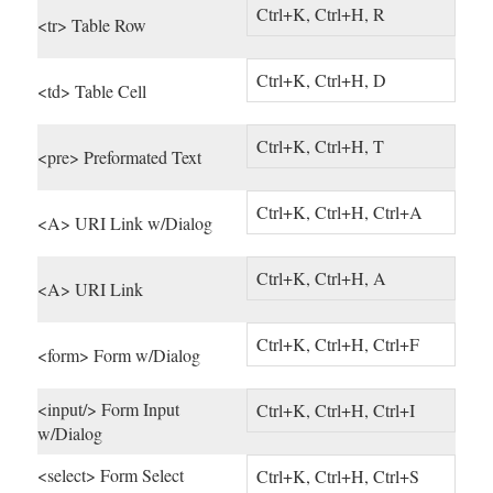
Ctrl+K, Ctrl+H, R
<tr> Table Row
Ctrl+K, Ctrl+H, D
<td> Table Cell
Ctrl+K, Ctrl+H, T
<pre> Preformated Text
Ctrl+K, Ctrl+H, Ctrl+A
<A> URI Link w/Dialog
Ctrl+K, Ctrl+H, A
<A> URI Link
Ctrl+K, Ctrl+H, Ctrl+F
<form> Form w/Dialog
<input/> Form Input
Ctrl+K, Ctrl+H, Ctrl+I
w/Dialog
<select> Form Select
Ctrl+K, Ctrl+H, Ctrl+S