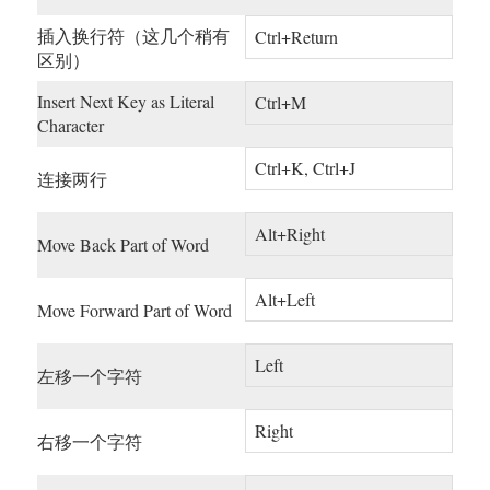
插入换行符（这几个稍有
Ctrl+Return
区别）
Insert Next Key as Literal
Ctrl+M
Character
Ctrl+K, Ctrl+J
连接两行
Alt+Right
Move Back Part of Word
Alt+Left
Move Forward Part of Word
Left
左移一个字符
Right
右移一个字符