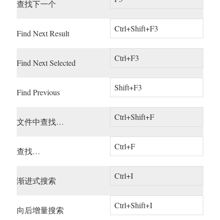
查找下一个
Ctrl+Shift+F3
Find Next Result
Ctrl+F3
Find Next Selected
Shift+F3
Find Previous
Ctrl+Shift+F
文件中查找…
Ctrl+F
查找…
Ctrl+I
渐进式搜索
Ctrl+Shift+I
向后增量搜索