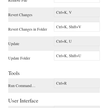
Remove File
Ctrl+K, V
Revert Changes
Ctrl+K, Shift+V
Revert Changes in Folder
Ctrl+K, U
Update
Ctrl+K, Shift+U
Update Folder
Tools
Ctrl+R
Run Command…
User Interface