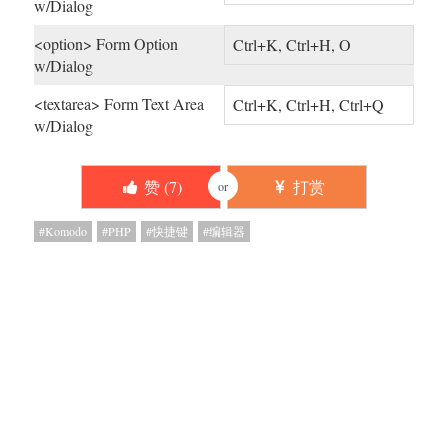
w/Dialog
<option> Form Option
Ctrl+K, Ctrl+H, O
w/Dialog
<textarea> Form Text Area
Ctrl+K, Ctrl+H, Ctrl+Q
w/Dialog
赞 (
7
)
打赏
or
Komodo
PHP
快捷键
编辑器