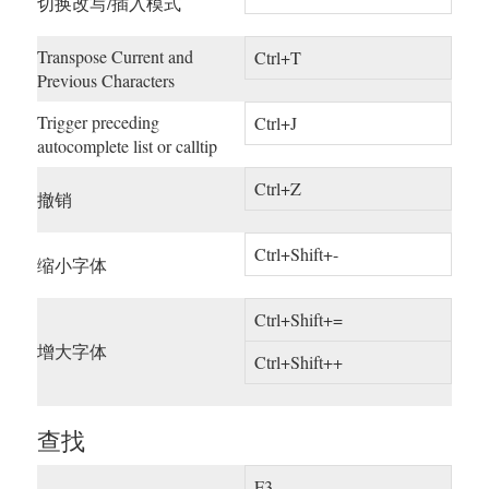
切换改写/插入模式
Transpose Current and
Ctrl+T
Previous Characters
Trigger preceding
Ctrl+J
autocomplete list or calltip
Ctrl+Z
撤销
Ctrl+Shift+-
缩小字体
Ctrl+Shift+=
增大字体
Ctrl+Shift++
查找
F3