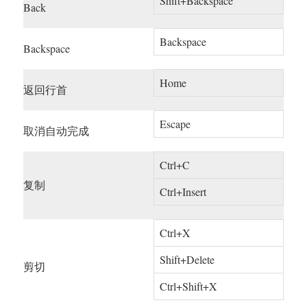
Shift+Backspace
Back
Backspace
Backspace
Home
返回行首
Escape
取消自动完成
Ctrl+C
复制
Ctrl+Insert
Ctrl+X
Shift+Delete
剪切
Ctrl+Shift+X