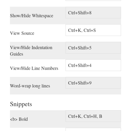
Ctrl+Shift+8
Show/Hide Whitespace
Ctrl+K, Ctrl+S
View Source
View/Hide Indentation
Ctrl+Shift+5
Guides
Ctrl+Shift+4
View/Hide Line Numbers
Ctrl+Shift+9
Word-wrap long lines
Snippets
Ctrl+K, Ctrl+H, B
<b> Bold