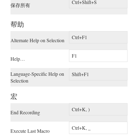
Ctrl+Shift+S
保存所有
帮助
Ctrl+F1
Alternate Help on Selection
F1
Help…
Language-Specific Help on
Shift+F1
Selection
宏
Ctrl+K, )
End Recording
Ctrl+K, _
Execute Last Macro