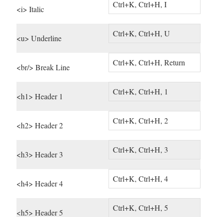
Ctrl+K, Ctrl+H, I
<i> Italic
Ctrl+K, Ctrl+H, U
<u> Underline
Ctrl+K, Ctrl+H, Return
<br/> Break Line
Ctrl+K, Ctrl+H, 1
<h1> Header 1
Ctrl+K, Ctrl+H, 2
<h2> Header 2
Ctrl+K, Ctrl+H, 3
<h3> Header 3
Ctrl+K, Ctrl+H, 4
<h4> Header 4
Ctrl+K, Ctrl+H, 5
<h5> Header 5