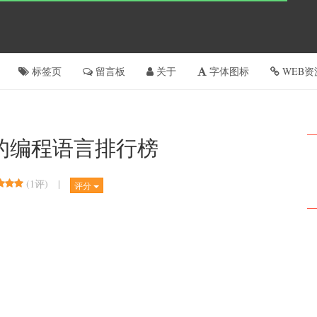
标签页
留言板
关于
字体图标
WEB资
的编程语言排行榜
(
1评
)
|
评分