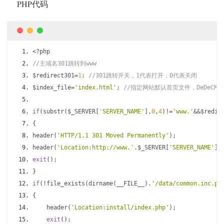
PHP代码
<?
php      
//主域名301跳转到www      
$redirect301
=
1
;
//301跳转开关，1代表打开，0代表关闭      
$index_file
=
'index.html'
;
//指定网站默认首页文件，DeDeCMS设置为
if
(
substr
(
$_SERVER
[
'SERVER_NAME'
],
0
,
4
)!=
'www.'
&&
$redir
{
header
(
'HTTP/1.1 301 Moved Permanently'
);
header
(
'Location:http://www.'
.
$_SERVER
[
'SERVER_NAME'
])
exit
();
}
if
(!
file_exists
(
dirname
(
__FILE__
).
'/data/common.inc.ph
{
    header
(
'Location:install/index.php'
);
exit
();