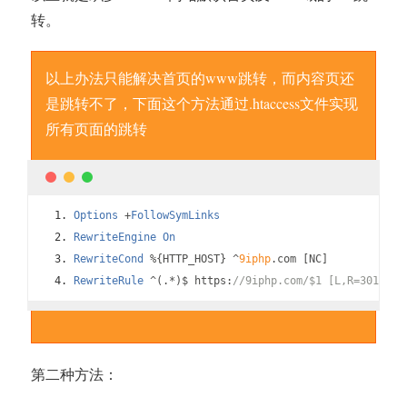
转。
以上办法只能解决首页的www跳转，而内容页还
是跳转不了，下面这个方法通过.htaccess文件实现
所有页面的跳转
Options
+
FollowSymLinks
RewriteEngine
On
RewriteCond
%{
HTTP_HOST
}
^
9iphp
.
com 
[
NC
]
RewriteRule
^(.*)
$ https
:
//9iphp.com/$1 [L,R=301]
第二种方法：