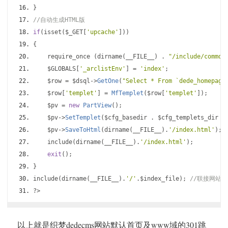
}
//自动生成HTML版      
if
(
isset
(
$_GET
[
'upcache'
]))
{
    require_once 
(
dirname
(
__FILE__
)
.
"/include/common
    $GLOBALS
[
'_arclistEnv'
]
=
'index'
;
    $row 
=
 $dsql
->
GetOne
(
"Select * From `dede_homepage
    $row
[
'templet'
]
=
MfTemplet
(
$row
[
'templet'
]);
    $pv 
=
new
PartView
();
    $pv
->
SetTemplet
(
$cfg_basedir 
.
 $cfg_templets_dir 
.
    $pv
->
SaveToHtml
(
dirname
(
__FILE__
).
'/index.html'
);
    include
(
dirname
(
__FILE__
).
'/index.html'
);
exit
();
}
include
(
dirname
(
__FILE__
).
'/'
.
$index_file
);
//联接网站默
?>
以上就是织梦dedecms网站默认首页及www域的301跳