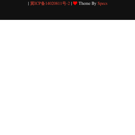
|
冀ICP备14020811号-2
|
Theme By
Specs