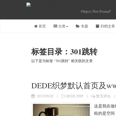
Object Not Found!
首页
分类
专题
归档文章
标签目录：301跳转
以下是与标签 “301跳转” 相关联的文章
DEDE织梦默认首页及ww
|
|
|
2013/09/20
DEDE
,
PHP
暂无评论
这是我在做
租的是空间