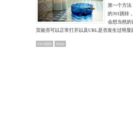
第一个方法
的301跳
会想当然的
页能否可以正常打开以及URL是否发生过明显
301跳转
dede