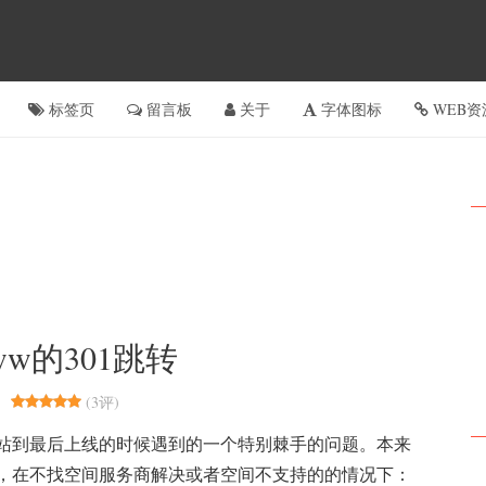
标签页
留言板
关于
字体图标
WEB资
w的301跳转
(
3评
)
站到最后上线的时候遇到的一个特别棘手的问题。本来
，在不找空间服务商解决或者空间不支持的的情况下：