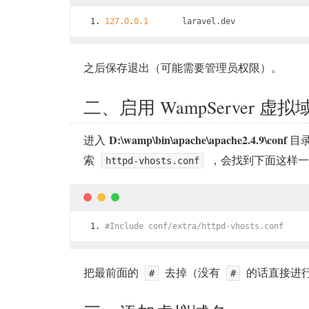
127.0
.
0.1
       laravel
.
dev
之后保存退出（可能需要管理员权限）。
二、启用 WampServer 虚
D:\wamp\bin\apache\apache2.4.9\conf
进入
目
索
，会找到下面这样一
httpd-vhosts.conf
#Include conf/extra/httpd-vhosts.conf
把最前面的
去掉（没有
的话直接进
#
#