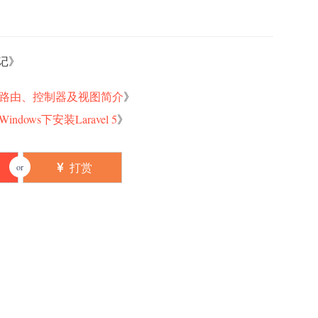
笔记
》
] 三、路由、控制器及视图简介
》
indows下安装Laravel 5
》
打赏
or