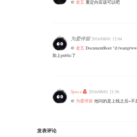
@
老五
重定向应该可以吧
为爱停留
2016/08/01 12:04
@
老五
DocumentRoot "d:/wam
加上public了
Specs
2016/08/01 21:56
@
为爱停留
他问的是上线之后~不
发表评论