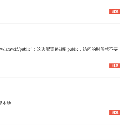
回复
p/www/laravel5/public"；这边配置路径到public，访问的时候就不要
回复
是本地
回复