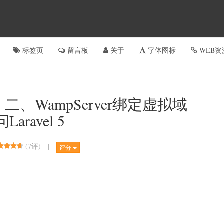
标签页
留言板
关于
字体图标
WEB资
记] 二、WampServer绑定虚拟域
aravel 5
(
7评
)
|
评分