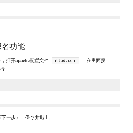
拟域名功能
apache
录，打开
配置文件
，在里面搜
httpd.conf
行：
行下一步），保存并退出。