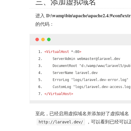
三、添加虚拟域名
D:\wamp\bin\apache\apache2.4.9\conf\extr
进入
的代码：
<VirtualHost
 *:80
>
    ServerAdmin webmaster@laravel.dev
    DocumentRoot "d:/wamp/www/laravel5/pub
    ServerName laravel.dev
    ErrorLog "logs/laravel.dev-error.log"
    CustomLog "logs/laravel.dev-access.log
</VirtualHost>
至此，已经启用虚拟域名并添加好了虚拟域名
，可以看到已经可以正常
http://laravel.dev/