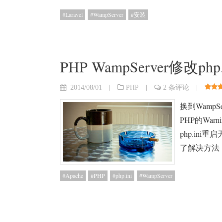
Laravel
WampServer
安装
PHP WampServer修改
|
|
|
2014/08/01
PHP
2 条评论
换到Wamp
PHP的War
php.in
了解决方法
Apache
PHP
php.ini
WampServer