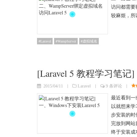
访问都需要输入 h
较麻烦，所
Laravel
WampServer
虚拟域名
[Laravel 5 教程学习笔记]
|
|
|
2015/04/11
Laravel
9 条评论
最近看到一些
以就想来学
步安装的时
完放到网站
终于安装成