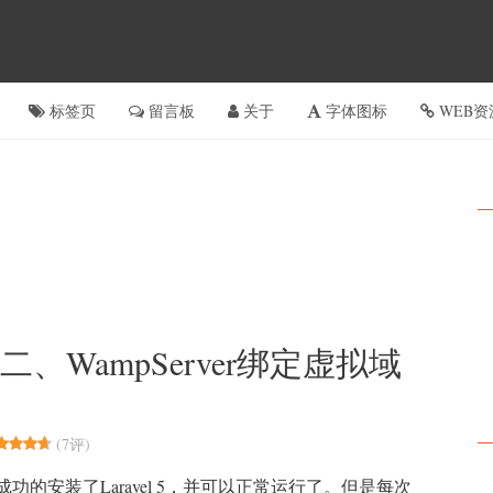
标签页
留言板
关于
字体图标
WEB资
] 二、WampServer绑定虚拟域
(
7评
)
功的安装了Laravel 5，并可以正常运行了。但是每次