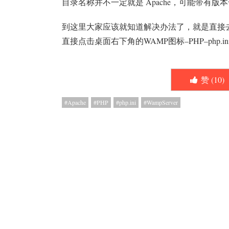
目录名称并不一定就是 Apache，可能带有版本号，
到这里大家应该就知道解决办法了，就是直接去修改Ap
直接点击桌面右下角的WAMP图标–PHP–php.
赞 (
10
)
Apache
PHP
php.ini
WampServer