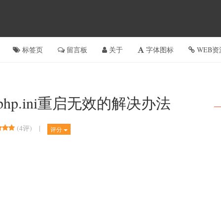
标签页
留言板
关于
字体图标
WEB资
修改php.ini重启无效的解决办法
(
4评
)
|
评分