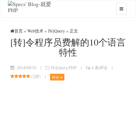
首页
»
Web技术
»
JS/jQuery
» 正文
[转]令程序员费解的10个语言
特性
|
|
|
2014/09/19
JS/jQuery
,
PHP
4 条评论
(
2评
)
|
评分