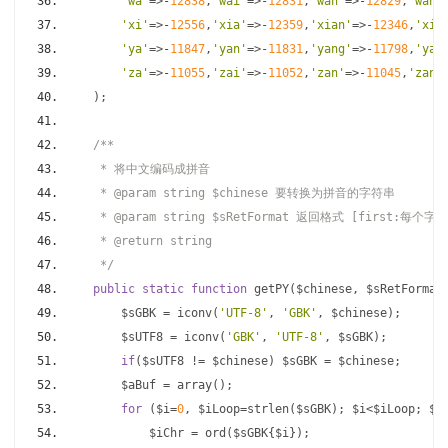
'wa'
=>-
12838
,
'wai'
=>-
12831
,
'wan'
=>-
12829
,
'wang
'xi'
=>-
12556
,
'xia'
=>-
12359
,
'xian'
=>-
12346
,
'xia
'ya'
=>-
11847
,
'yan'
=>-
11831
,
'yang'
=>-
11798
,
'yao
'za'
=>-
11055
,
'zai'
=>-
11052
,
'zan'
=>-
11045
,
'zang
);
/**
     * 将中文编码成拼音
     * @param string $chinese 要转换为拼音的字符串
     * @param string $sRetFormat 返回格式 [first:
     * @return string
     */
public
static
function
 getPY
(
$chinese
,
 $sRetFormat
        $sGBK 
=
 iconv
(
'UTF-8'
,
'GBK'
,
 $chinese
);
        $sUTF8 
=
 iconv
(
'GBK'
,
'UTF-8'
,
 $sGBK
);
if
(
$sUTF8 
!=
 $chinese
)
 $sGBK 
=
 $chinese
;
        $aBuf 
=
 array
();
for
(
$i
=
0
,
 $iLoop
=
strlen
(
$sGBK
);
 $i
<
$iLoop
;
 $i
            $iChr 
=
 ord
(
$sGBK
{
$i
});