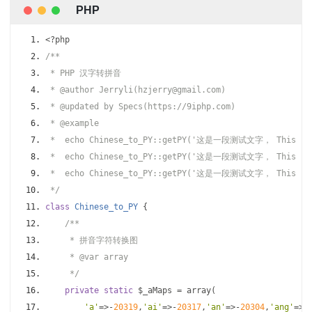
<?
php
/**
 * PHP 汉字转拼音
 * @author Jerryli(hzjerry@gmail.com)
 * @updated by Specs(https://9iphp.com)
 * @example
 *  echo Chinese_to_PY::getPY('这是一段测试文字， This i
 *  echo Chinese_to_PY::getPY('这是一段测试文字， This is
 *  echo Chinese_to_PY::getPY('这是一段测试文字， This is
 */
class
Chinese_to_PY
{
/**
     * 拼音字符转换图
     * @var array
     */
private
static
 $_aMaps 
=
 array
(
'a'
=>-
20319
,
'ai'
=>-
20317
,
'an'
=>-
20304
,
'ang'
=>-