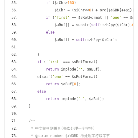
if
(
$iChr
>
160
)
                $iChr 
=
(
$iChr
<<
8
)
+
 ord
(
$sGBK
{++
$i
})
if
(
'first'
==
 $sRetFormat 
||
'one'
==
 $sR
                $aBuf
[]
=
 substr
(
self
::
zh2py
(
$iChr
),
0
,
else
                $aBuf
[]
=
self
::
zh2py
(
$iChr
);
}
if
(
'first'
===
 $sRetFormat
)
return
 implode
(
''
,
 $aBuf
);
        elseif
(
'one'
==
 $sRetFormat
)
return
 $aBuf
[
0
];
else
return
 implode
(
' '
,
 $aBuf
);
}
/**
     * 中文转换到拼音(每次处理一个字符)
     * @param number $iWORD 待处理字符双字节