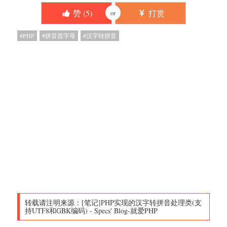
赞 (
5
)
打赏
or
PHP
拼音首字母
汉字转拼音
转载请注明来源：
[笔记]PHP实现的汉字转拼音处理类(支
持UTF8和GBK编码)
-
Specs' Blog-就爱PHP