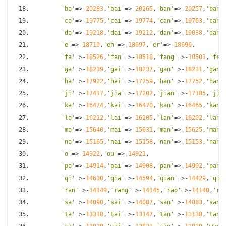
'ba'
=>-
20283
,
'bai'
=>-
20265
,
'ban'
=>-
20257
,
'bang
'ca'
=>-
19775
,
'cai'
=>-
19774
,
'can'
=>-
19763
,
'cang
'da'
=>-
19218
,
'dai'
=>-
19212
,
'dan'
=>-
19038
,
'dang
'e'
=>-
18710
,
'en'
=>-
18697
,
'er'
=>-
18696
,
'fa'
=>-
18526
,
'fan'
=>-
18518
,
'fang'
=>-
18501
,
'fei
'ga'
=>-
18239
,
'gai'
=>-
18237
,
'gan'
=>-
18231
,
'gang
'ha'
=>-
17922
,
'hai'
=>-
17759
,
'han'
=>-
17752
,
'hang
'ji'
=>-
17417
,
'jia'
=>-
17202
,
'jian'
=>-
17185
,
'jia
'ka'
=>-
16474
,
'kai'
=>-
16470
,
'kan'
=>-
16465
,
'kang
'la'
=>-
16212
,
'lai'
=>-
16205
,
'lan'
=>-
16202
,
'lang
'ma'
=>-
15640
,
'mai'
=>-
15631
,
'man'
=>-
15625
,
'mang
'na'
=>-
15165
,
'nai'
=>-
15158
,
'nan'
=>-
15153
,
'nang
'o'
=>-
14922
,
'ou'
=>-
14921
,
'pa'
=>-
14914
,
'pai'
=>-
14908
,
'pan'
=>-
14902
,
'pang
'qi'
=>-
14630
,
'qia'
=>-
14594
,
'qian'
=>-
14429
,
'qia
'ran'
=>-
14149
,
'rang'
=>-
14145
,
'rao'
=>-
14140
,
're
'sa'
=>-
14090
,
'sai'
=>-
14087
,
'san'
=>-
14083
,
'sang
'ta'
=>-
13318
,
'tai'
=>-
13147
,
'tan'
=>-
13138
,
'tang