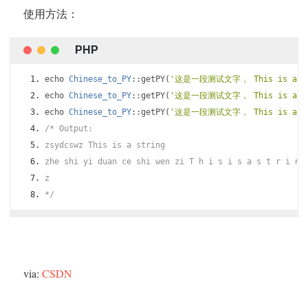
使用方法：
echo 
Chinese_to_PY
::
getPY
(
'这是一段测试文字， This is a st
echo 
Chinese_to_PY
::
getPY
(
'这是一段测试文字， This is a st
echo 
Chinese_to_PY
::
getPY
(
'这是一段测试文字， This is a st
/* Output:
zsydcswz This is a string
zhe shi yi duan ce shi wen zi T h i s i s a s t r i n 
z
*/
via:
CSDN