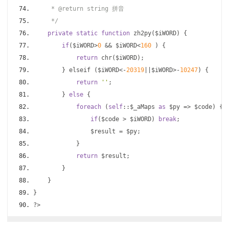
     * @return string 拼音
     */
private
static
function
 zh2py
(
$iWORD
)
{
if
(
$iWORD
>
0
&&
 $iWORD
<
160
)
{
return
 chr
(
$iWORD
);
}
 elseif 
(
$iWORD
<-
20319
||
$iWORD
>-
10247
)
{
return
''
;
}
else
{
foreach
(
self
::
$_aMaps 
as
 $py 
=>
 $code
)
{
if
(
$code 
>
 $iWORD
)
break
;
                $result 
=
 $py
;
}
return
 $result
;
}
}
}
?>