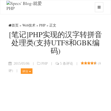
首页
»
Web技术
»
PHP
» 正文
[笔记]PHP实现的汉字转拼音
处理类(支持UTF8和GBK编
码)
|
|
|
(
9
2015/05/06
PHP
5 条评论
评
)
|
评分