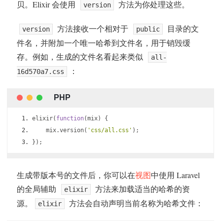
贝。Elixir 会使用
方法为你处理这些。
version
方法接收一个相对于
目录的文
version
public
件名，并附加一个唯一哈希到文件名，用于销毁缓
存。例如，生成的文件名看起来类似
all-
：
16d570a7.css
elixir
(
function
(
mix
)
{
    mix
.
version
(
'css/all.css'
);
});
生成带版本号的文件后，你可以在
视图
中使用 Laravel
的全局辅助
方法来加载适当的哈希的资
elixir
源。
方法会自动声明当前名称为哈希文件：
elixir