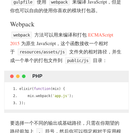
使用
来编译 JavaScript，但是
gulpfile
webpack
你也可以自由的使用你喜欢的模块打包器。
Webpack
方法可以用来编译和打包
ECMAScript
webpack
2015
为原生 JavaScript，这个函数接收一个相对
于
文件夹的相对路径，并生
resources/assets/js
成一个单个的打包文件到
目录：
public/js
elixir
(
function
(
mix
)
{
    mix
.
webpack
(
'app.js'
);
});
要选择一个不同的输出或基础路径，只需在你期望的
路径前加上
符号，然后你可以指定相对于应用根
.