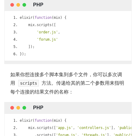
elixir
(
function
(
mix
)
{
    mix
.
scripts
([
'order.js'
,
'forum.js'
]);
});
如果你想连接多个脚本集到多个文件，你可以多次调
用
方法。传递给其的第二个参数用来指明
scripts
每个连接的结果文件的名称：
elixir
(
function
(
mix
)
{
    mix
.
scripts
([
'app.js'
,
'controllers.js'
],
'public/
.
scripts
([
'forum.js'
,
'threads.js'
],
'public/js