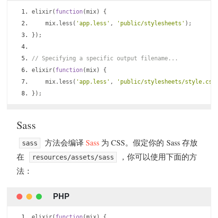
elixir
(
function
(
mix
)
{
    mix
.
less
(
'app.less'
,
'public/stylesheets'
);
});
// Specifying a specific output filename...
elixir
(
function
(
mix
)
{
    mix
.
less
(
'app.less'
,
'public/stylesheets/style.css
});
Sass
方法会编译
Sass
为 CSS。假定你的 Sass 存放
sass
在
，你可以使用下面的方
resources/assets/sass
法：
elixir
(
function
(
mix
)
{