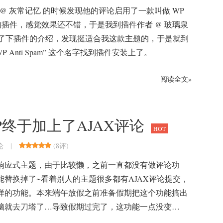
 @ 灰常记忆 的时候发现他的评论启用了一款叫做 WP
pam 的插件，感觉效果还不错，于是我到插件作者 @ 玻璃泉
了下插件的介绍，发现挺适合我这款主题的，于是就到
P Anti Spam” 这个名字找到插件安装上了。
阅读全文»
PHP终于加上了AJAX评论
HOT
|
(
8评
)
论
rdpress响应式主题，由于比较懒，之前一直都没有做评论功
替换掉了~看着别人的主题很多都有AJAX评论提交，
样的功能。本来端午放假之前准备假期把这个功能搞出
脑就去刀塔了…导致假期过完了，这功能一点没变…