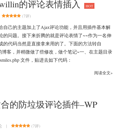
实现willin的评论表情插入
HOT
(
7评
)
给自己的主题加上了Ajax评论功能，并且用插件基本解
论的问题。接下来折腾的就是评论表情了~~作为一名伸
成的代码当然是直接拿来用的了。下面的方法转自
 的博客，并稍微做了些修改，做个笔记~一、在主题目录
miles.php 文件，贴进去如下代码：
阅读全文»
合的防垃圾评论插件–WP
|
(
7评
)
论