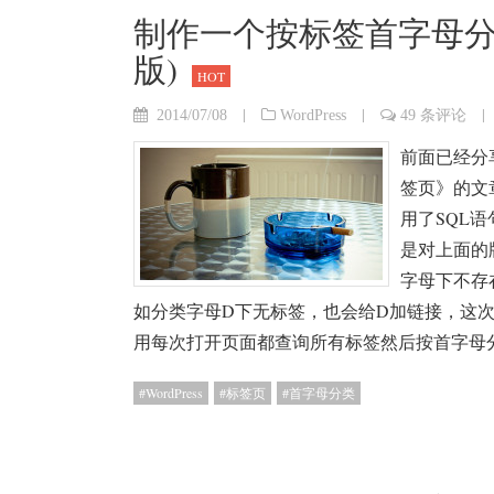
制作一个按标签首字母分类的
版)
HOT
|
|
|
2014/07/08
WordPress
49 条评论
前面已经分享
签页》的文
用了SQL语
是对上面的
字母下不存
如分类字母D下无标签，也会给D加链接，这
用每次打开页面都查询所有标签然后按首字母
WordPress
标签页
首字母分类