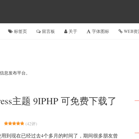
标签页
留言板
关于
字体图标
WEB资
个人信息发布平台。
Press主题 9IPHP 可免费下载了
(
42评
)
月份开始使用到现在已经过去4个多月的时间了，期间很多朋友曾