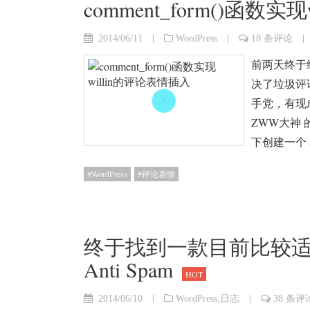
comment_form()函数
|
|
|
2014/06/11
WordPress
18 条评论
前两天终于
决了垃圾评
手党，有现
ZWW大神
下创建一个 s
WordPress
评论表情
终于找到一款目前比较适
Anti Spam
HOT
|
|
2014/06/10
WordPress
,
日志
38 条评