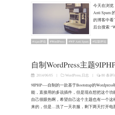
今天在浏览
Anti S
的博客中看
后台搜索 “W
Ajax评论
WordPress
WP Anti Spam
垃圾评论
自制WordPress主题9I
|
|
2014/06/05
WordPress
,
日志
80 条评
9IPHP—-自制的一款基于Bootstrap的Wo
能，直接用的多说插件，但是现在想把这个功能
自己很眼热啊，希望自己这个主题也有一个这
来的，但是…洗了一天衣服，剩下两天打开电