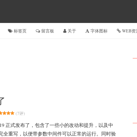
标签页
留言板
关于
字体图标
WEB资
布了
(
7评
)
 v5.3.19 正式发布了，包含了一些小的改动和提升，以及中
完全重写，以便带参数中间件可以正常的运行。同时验