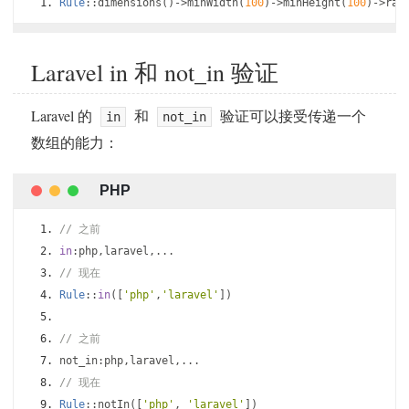
Rule
::
dimensions
()->
minWidth
(
100
)->
minHeight
(
100
)->
rat
Laravel in 和 not_in 验证
Laravel 的
和
验证可以接受传递一个
in
not_in
数组的能力：
// 之前
in
:
php
,
laravel
,...
// 现在
Rule
::
in
([
'php'
,
'laravel'
])
// 之前
not_in
:
php
,
laravel
,...
// 现在
Rule
::
notIn
([
'php'
,
'laravel'
])