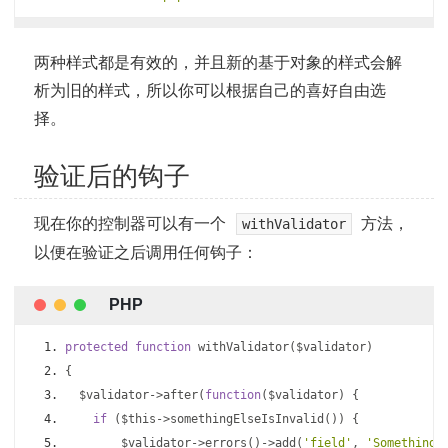
两种样式都是有效的，并且新的基于对象的样式会解
析为旧的样式，所以你可以根据自己的喜好自由选
择。
验证后的钩子
现在你的控制器可以有一个
方法，
withValidator
以便在验证之后调用任何钩子：
protected
function
 withValidator
(
$validator
)
{
  $validator
->
after
(
function
(
$validator
)
{
if
(
$this
->
somethingElseIsInvalid
())
{
        $validator
->
errors
()->
add
(
'field'
,
'Something 