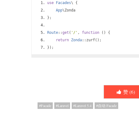
use
Facades
\ 
{
App
\Zonda
};
Route
::
get
(
'/'
,
function
()
{
return
Zonda
::
zurf
();
});
赞 (
6
)
Facade
Laravel
Laravel 5.4
自动 Facade