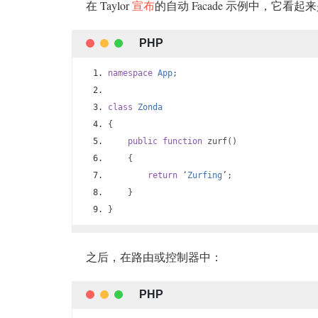
在 Taylor
宣布
的自动 Facade 示例中，它看
namespace
App
;
class
Zonda
{
public
function
 zurf
()
{
return
‘
Zurfing
’;
}
}
之后，在路由或控制器中：