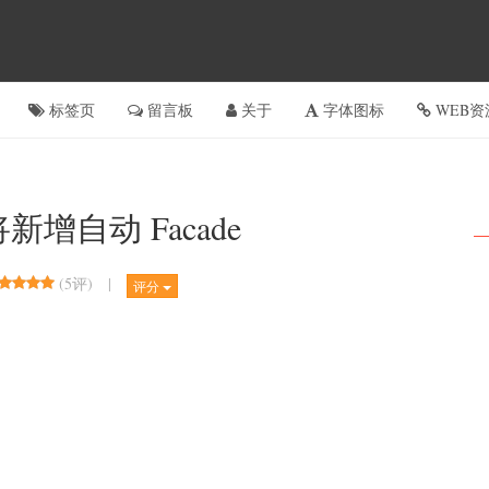
标签页
留言板
关于
字体图标
WEB资
4 将新增自动 Facade
(
5评
)
|
评分