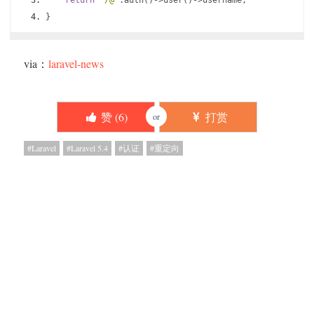
return
'/@'
.
auth
()->
user
()->
username
;
}
via：
laravel-news
赞 (
6
)
打赏
or
Laravel
Laravel 5.4
认证
重定向