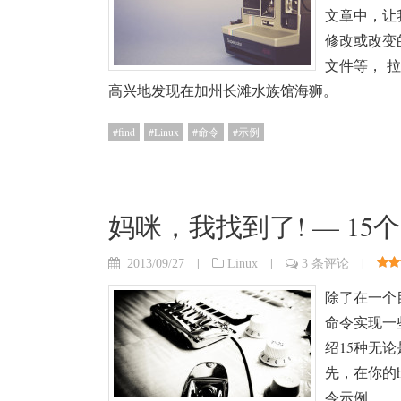
文章中，让我
修改或改变
文件等， 
高兴地发现在加州长滩水族馆海狮。
find
Linux
命令
示例
妈咪，我找到了! — 15个实
|
|
|
2013/09/27
Linux
3 条评论
除了在一个
命令实现一
绍15种无论
先，在你的h
令示例。