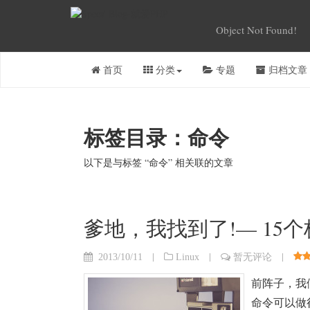
Object Not Found!
首页
分类
专题
归档文章
标签目录：命令
以下是与标签 “命令” 相关联的文章
爹地，我找到了!— 15个极好
|
|
|
2013/10/11
Linux
暂无评论
前阵子，我们
命令可以做