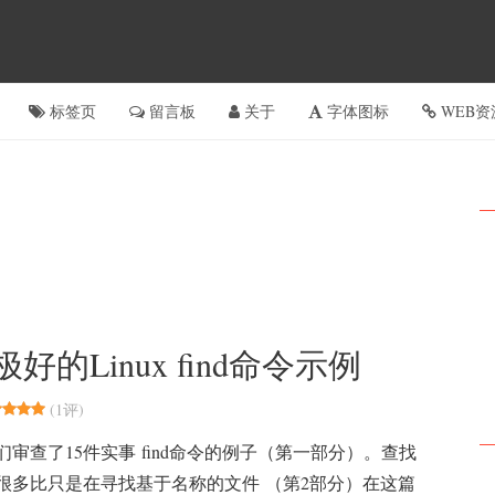
标签页
留言板
关于
字体图标
WEB资
的Linux find命令示例
(
1评
)
审查了15件实事 find命令的例子（第一部分）。查找
很多比只是在寻找基于名称的文件 （第2部分）在这篇