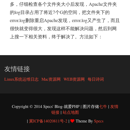
多，仔细检查各个文件夹大小后发现，Apache文件夹
的log目录占用了将近7个G的空间，把文件夹下的
error.log删除重启Apache发现，error.log又产生了，而且
很快就变得很大，发现这样不能解决问题，然后到网
上搜一下相关资料，终于解决了。方法如下：
友情链接
Linux系统运维日志
Mac资源网
WEB资源网
每日诗词
Copyright © 2014 Specs' Blog-就爱PHP | 图片存储
七牛
|
友情
链接
|
站点地图
|
冀ICP备14020811号-2
|
Theme By
Specs